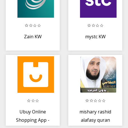
Zain KW
mystc KW
Ubuy Online
mishary rashid
Shopping App -
alafasy quran