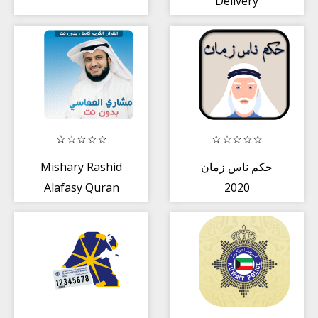
Delivery
Mishary Rashid
حكم ناس زمان
Alafasy Quran
2020
Mp3 Offline