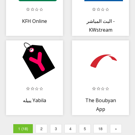
KFH Online
البث المباشر -
KWstream
يبيله Yabila
The Boubyan
App
1 (18)
2
3
4
5
18
»